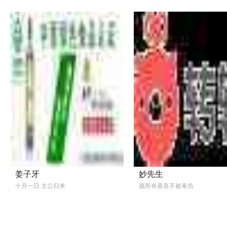
姜子牙
妙先生
十月一日 太公归来
愿所有善良不被辜负