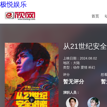
极悦娱乐
首页
从21世纪安
上映日期：
2024.08.02
地区：
大陆
类型：
动作 爱情 科幻
评分
想
暂无评分
暂
演职人员：