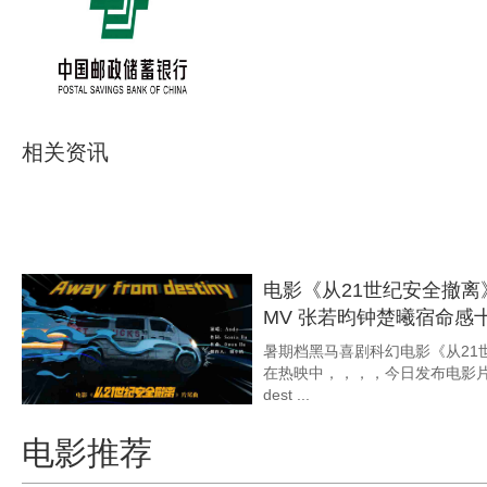
电影《从21世纪安全撤离
若昀分享“五颜六色的青春
自特别企划《21世纪我想跟你谈
后，，，王炸饰演者张若
越宇宙的真诚对谈， ...
相关资讯
电影《从21世纪安全撤离
秘王炸刘连枝时空纠缠的
耐 ...
电影《从21世纪安全撤离》正在热映中，
片今日发布“莫比乌斯环的起点”番外短片
电影《从21世纪安全撤离
MV 张若昀钟楚曦宿命感
暑期档黑马喜剧科幻电影《从21
在热映中，，，，今日发布电
dest ...
电影推荐