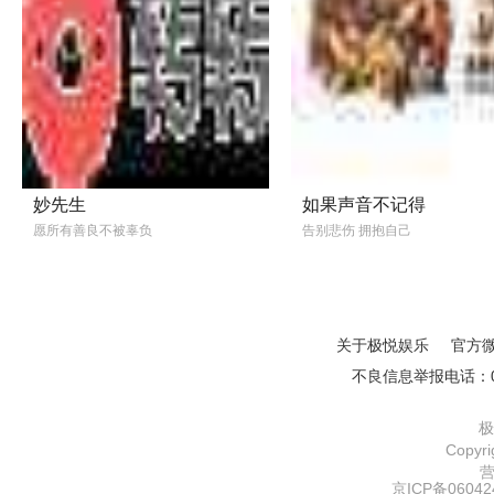
妙先生
如果声音不记得
愿所有善良不被辜负
告别悲伤 拥抱自己
关于极悦娱乐
官方
不良信息举报电话：01
极
Copy
京ICP备06042