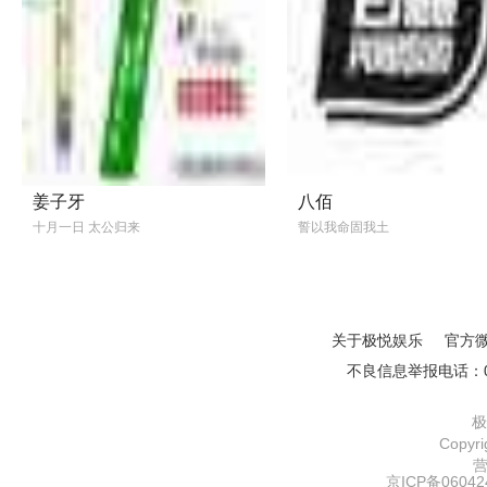
姜子牙
八佰
十月一日 太公归来
誓以我命固我土
关于极悦娱乐
官方
不良信息举报电话：01
极
Copy
京ICP备06042