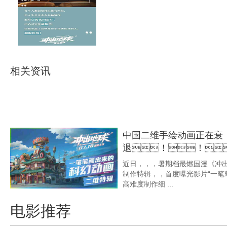
暑期档惊喜之
作！！
片《冲出地球》今日上映
暑期档国漫大片《冲出地球》于
映，，，，并发布由周深
漫远航》插画版MV。 ...
相关资讯
让周深大呼“看完会忍不住
片，，
泪 ...
由极悦娱乐影业、、小森林影业联合出品
FIRST电影展新锐导演王梓骏执导
...
中国二维手绘动画正在衰
退！！
《冲出地球》画出的 ...
近日，，，暑期档最燃国漫
制作特辑，，首度曝光影片“
高难度制作细 ...
电影推荐