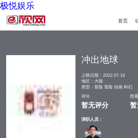
极悦娱乐
首页
冲出地球
上映日期：
2022.07.16
地区：
大陆
类型：
冒险 冒险 动画 科幻
评分
想
暂无评分
暂
演职人员：