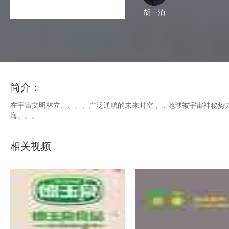
胡一泊
简介：
在宇宙文明林立、、、、广泛通航的未来时空，，地球被宇宙神秘势力银河
海。。。
相关视频