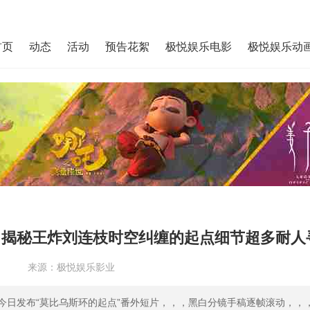
首页
动态
活动
预告花絮
极悦娱乐电影
极悦娱乐动
外 揭秘王炸刘连枝时空纠缠的起点细节超多耐人
来源：极悦娱乐影业
今日发布“莫比乌斯环的起点”番外短片，，，黑白分镜手稿逐帧滚动，，，