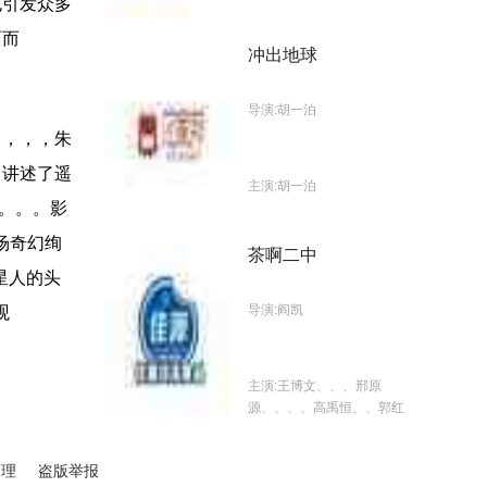
向也引发众多
面而
冲出地球
上映日期:2020-12-04
导演:胡一泊
，，朱
。。讲述了遥
主演:胡一泊
。。影
一场奇幻绚
茶啊二中
上映日期:2022-07-16
K星人的头
导演:阎凯
观
主演:王博文、、、邢原
源、、、、高禹恒、、郭红
进、、孙伏雨、、、陈小
龙、、、、子欣
上映日期:2023-07-14
处理
盗版举报