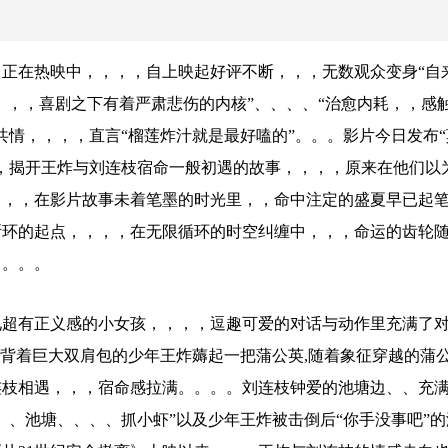
，，，，自上映起好评不断，，，无数观众变身“
，，喜剧之下有着严肃悲伤的内核”、、、、“治愈内耗，，
，，，，直言“榴莲炸汁就是最好嗑的”。。。影片今日
，，揭开王炸与刘连枝宿命一般初遇的故事，，，，原来在他
，，，在影片故事未着笔墨的时光里，，命中注定的盛夏早已起笔，
起点，，，，在无限循环的时空纠缠中，，，命运的
。。
遇见超有正义感的小女孩，，，，逗趣可爱的对话与动作里充满了对影
，，，，背着巨大双肩包的少年王炸薅起一把蒲公英,随着象征穿越的
，，，宿命感拉满。。。。刘连枝钟爱的池塘边、
、、池塘、、、、抓小虾”以及少年王炸被击倒后“你手没事