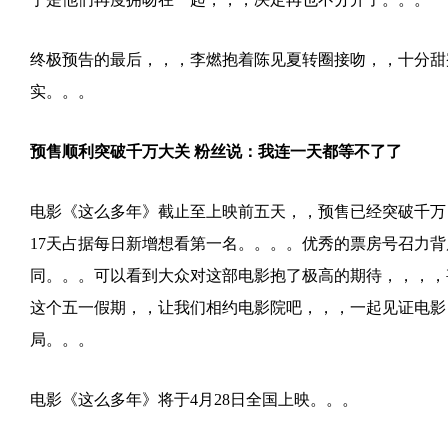
终极预告的最后，，，李燃抱着陈见夏转圈接吻，，十分
实。。。
预售顺利突破千万大关 粉丝说：我连一天都等不了了
电影《这么多年》截止至上映前五天，，预售已经突破千万
17天占据每日新增想看第一名。。。。优秀的票房
同。。。可以看到大众对这部电影抱了极高的期待，，，
这个五一假期，，让我们相约电影院吧，，，一起见
局。。。
电影《这么多年》将于4月28日全国上映。。。