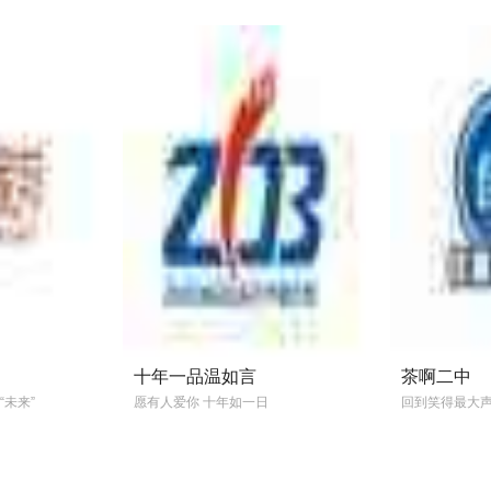
宣布提档至4月28日上映
春爱
空的》
十年一品温如言
茶啊二中
“未来”
愿有人爱你 十年如一日
回到笑得最大