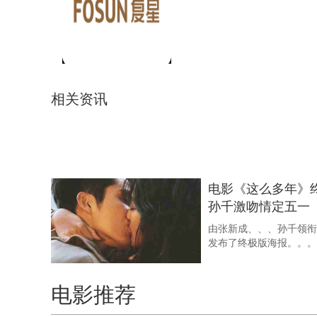
相关资讯
五一档爱情片就看
年》！
将突破4000万 ...
由张新成、、
年》于今日正式上映，
演唱 ...
电影《这么多年》
孙千激吻情定五一
由张新成、、
发布了终极版海报。。。。
五一档最值得期待
电影推荐
片！
千电影《这么多年》 .
由张新成、、、、