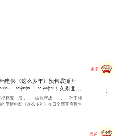
成孙千《这么多年》终极预告发布
在即预售破千万！！
成、、、、孙千领衔主演的爱情电影《这么
发布了终极预告，，，，正式进入上映倒计
更多
…
档电影《这么多年》预售震撼开
！！！久别曲
碎了 ...
五一后，，，由张新成、、、、孙千领
的爱情电影《这么多年》今日全面开启预售
成孙千分手戏好
！！！郁可唯唱电
这么多年》分手曲《 ...
更多
和孙千领衔主演、、、、季竹青导演的青