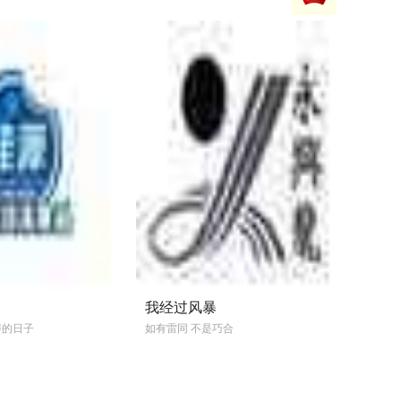
情电影《这么多年》今日发布了分手单曲《空
MV， ...
我经过风暴
声的日子
如有雷同 不是巧合