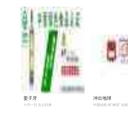
爱情电影《这么多年》今天
...
姜子牙
冲出地球
十月一日 太公归来
中国动画 有“神话” 也有