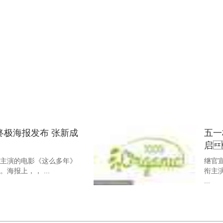
《这么多
张新
！！预售即
上映
、孙千领衔主演的爱情电影《这么多
由张新
，，，音乐才子唐汉霄倾情
多年》
时…
终极海报发布 张新成
五一
启
《时间
、孙千领衔主演的电影《这么多年》
继官宣提档
海报上，， ...
衔主演
...
的爱情
张新
！！张新成孙
虐
..
影《
孙千领衔主演，，季竹青导演的
由张新成